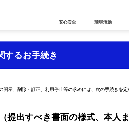
ナ
ビ
安心安全
環境活動
ゲ
ー
シ
関するお手続き
ョ
ン
の開示、削除・訂正、利用停止等の求めには、次の手続きを定
方式（提出すべき書面の様式、本人