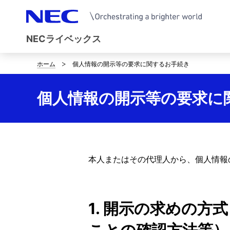
NECライベックス
ホーム
個人情報の開示等の要求に関するお手続き
サ
イ
個人情報の開示等の要求に
ト
内
の
本人またはその代理人から、個人情報
現
在
1. 開示の求めの
位
置